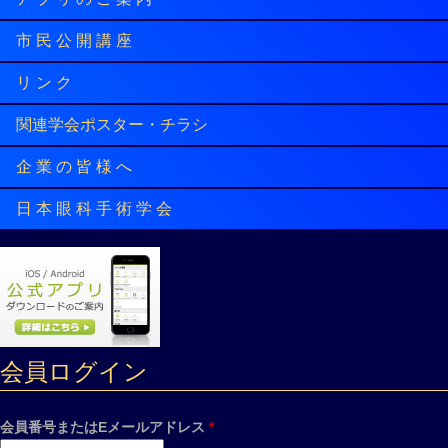
市 民 公 開 講 座
リ ン ク
関連学会ポスター・チラシ
企 業 の 皆 様 へ
日 本 眼 科 手 術 学 会
会員ログイン
会員番号またはEメールアドレス
*