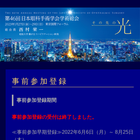
Jump
to
navigation
Back
to
事 前 参 加 登 録
top
事前参加登録期間
事前参加登録の受付は終了しました。
≪事前参加早期登録≫2022年6月6日（月）～ 8月25日
（木）