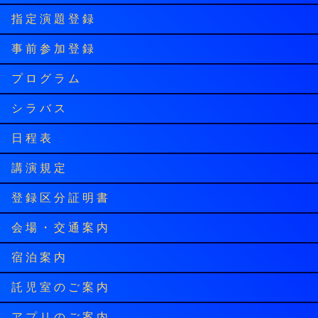
指 定 演 題 登 録
事 前 参 加 登 録
プ ロ グ ラ ム
シ ラ バ ス
日 程 表
講 演 規 定
登 録 区 分 証 明 書
会 場 ・ 交 通 案 内
宿 泊 案 内
託 児 室 の ご 案 内
ア プ リ の ご 案 内