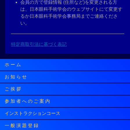
会員の方で登録情報 (住所など)を変更される方
は、日本眼科手術学会のウェブサイトにて変更す
るか日本眼科手術学会事務局までご連絡くださ
い。
特定商取引法に基づく表記
ホ ー ム
お 知 ら せ
ご 挨 拶
参 加 者 へ の ご 案 内
インストラクションコース
一 般 演 題 登 録