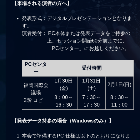
【来場される演者の方へ】
発表形式：デジタルプレゼンテーションとなりま
す。
演者受付： PC本体または発表データをご持参の
上、セッション開始60分前までに、
「PCセンター」にお越しください。
PCセンタ
受付時間
ー
1月30日
1月31日
2月1日(日)
福岡国際会
(金)
(土)
議場
8：00～
7：30～
8：30～
2階 ロビー
16：30
17：30
11：00
【発表データ持参の場合（Windowsのみ）】
本会で準備するPC 仕様は以下のとおりになりま