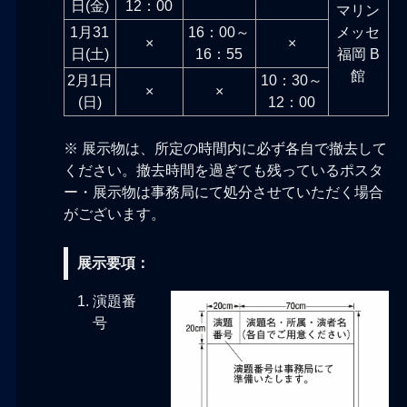
日(金)
12：00
マリン
1月31
16：00～
メッセ
×
×
日(土)
16：55
福岡 B
館
2月1日
10：30～
×
×
(日)
12：00
※ 展示物は、所定の時間内に必ず各自で撤去して
ください。撤去時間を過ぎても残っているポスタ
ー・展示物は事務局にて処分させていただく場合
がございます。
展示要項：
演題番
号