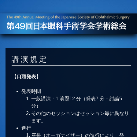
Jump
to
navigation
Back
to
講 演 規 定
top
【口頭発表】
発表時間
一般講演：1 演題12 分（発表7 分＋討論5
分）
その他のセッションはセッション毎に異なり
ます。
進行
座長（オーガナイザー）の進行により、発