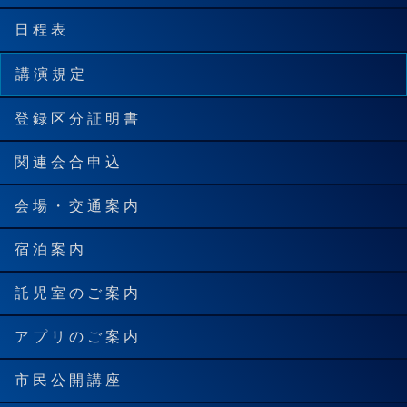
日 程 表
講 演 規 定
登 録 区 分 証 明 書
関 連 会 合 申 込
会 場 ・ 交 通 案 内
宿 泊 案 内
託 児 室 の ご 案 内
ア プ リ の ご 案 内
市 民 公 開 講 座