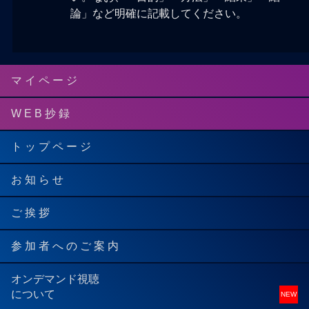
論」など明確に記載してください。
マ イ ペ ー ジ
W E B 抄 録
ト ッ プ ペ ー ジ
お 知 ら せ
ご 挨 拶
参 加 者 へ の ご 案 内
オンデマンド視聴
について