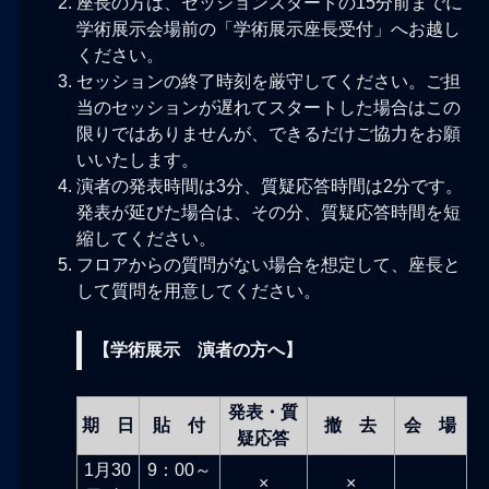
座長の方は、セッションスタートの15分前までに
学術展示会場前の「学術展示座長受付」へお越し
ください。
セッションの終了時刻を厳守してください。ご担
当のセッションが遅れてスタートした場合はこの
限りではありませんが、できるだけご協力をお願
いいたします。
演者の発表時間は3分、質疑応答時間は2分です。
発表が延びた場合は、その分、質疑応答時間を短
縮してください。
フロアからの質問がない場合を想定して、座長と
して質問を用意してください。
【学術展示 演者の方へ】
発表・質
期 日
貼 付
撤 去
会 場
疑応答
1月30
9：00～
×
×