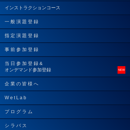
インストラクションコース
一 般 演 題 登 録
指 定 演 題 登 録
事 前 参 加 登 録
当 日 参 加 登 録 &
オンデマンド参加登録
企 業 の 皆 様 へ
W e t L a b
プ ロ グ ラ ム
シ ラ バ ス